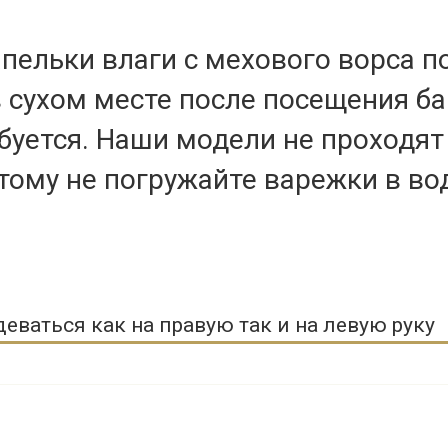
апельки влаги с мехового ворса 
в сухом месте после посещения б
ебуется. Наши модели не проходя
ому не погружайте варежки в вод
деваться как на правую так и на левую руку