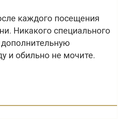
после каждого посещения
ани. Никакого специального
т дополнительную
у и обильно не мочите.