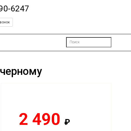
490-6247
вонок
 черному
2 490
₽