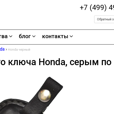
+7 (499) 
Обратный з
тва
блог
контакты
da
›
Honda черный
го ключа Honda, серым по