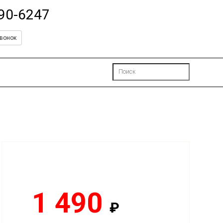
490-6247
вонок
1 490
₽