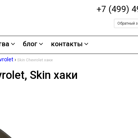
+7 (499) 
Обратный з
тва
блог
контакты
vrolet
›
Skin Chevrolet хаки
olet, Skin хаки