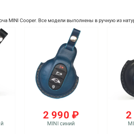
юча MINI Cooper. Все модели выполнены в ручную из нат
2 990 ₽
2
ый
MINI синий
MI