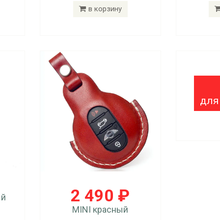
в корзину
для
2 490 ₽
ый
MINI красный