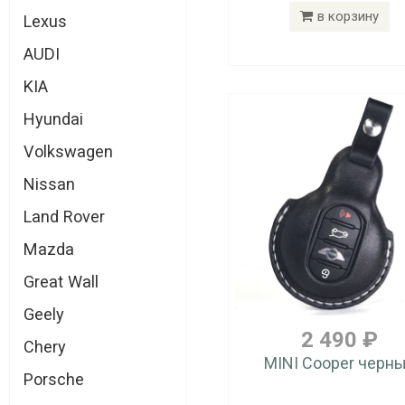
в корзину
Lexus
AUDI
KIA
Hyundai
Volkswagen
Nissan
Land Rover
Mazda
Great Wall
Geely
2 490 ₽
Chery
MINI Cooper черн
Porsche